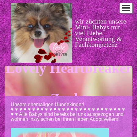
♥ Home
♥ Babykorb News
wir züchten unsere
Mini- Babys mit
♥ Aufzuchtinfos unserer
viel Liebe,
Verantwortung &
Babys
Fachkompetenz
♥ unsere Teddy Pomapoo
Lovely Heartbreaker
♥ unsere Asian Teddy Poodle
♥ unsere Pomeranian
Mädchen
Zucht
♥ Unsere ehemaligen
Hundekinder!
Unsere ehemaligen Hundekinder!
♥ ♥ ♥ ♥ ♥ ♥ ♥ ♥ ♥ ♥ ♥ ♥ ♥ ♥ ♥ ♥ ♥ ♥ ♥ ♥ ♥ ♥ ♥ ♥ ♥ ♥ ♥
♥ ♥ Alle Babys sind bereits bei uns ausgezogen und
♥ Text unserer Inserate,
wohnen inzwischen bei ihren lieben Adoptiveltern!
lesenswert