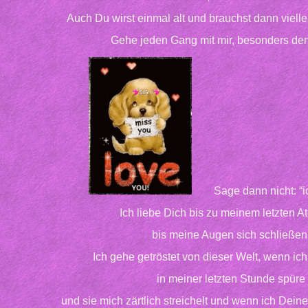
Auch Du wirst einmal alt und brauchst dann viellei
Gehe jeden Gang mit mir, besonders den
Sage dann nicht: “i
Ich liebe Dich bis zu meinem letzten A
bis meine Augen sich schließen
Ich gehe getröstet von dieser Welt, wenn i
in meiner letzten Stunde spüre
und sie mich zärtlich streichelt und wenn ich Dein