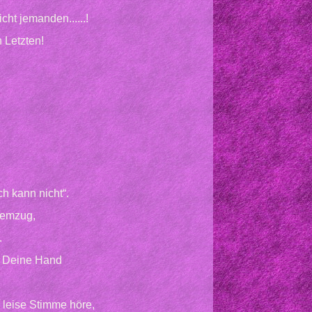
cht jemanden......!
 Letzten!
ch kann nicht“.
temzug,
.
ch Deine Hand
e leise Stimme höre,