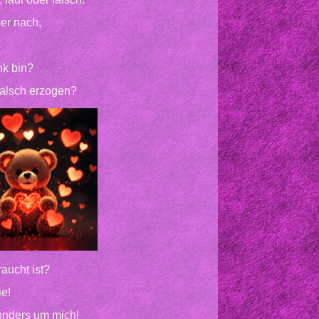
er nach,
ank bin?
 falsch erzogen?
aucht ist?
ie!
onders um mich!