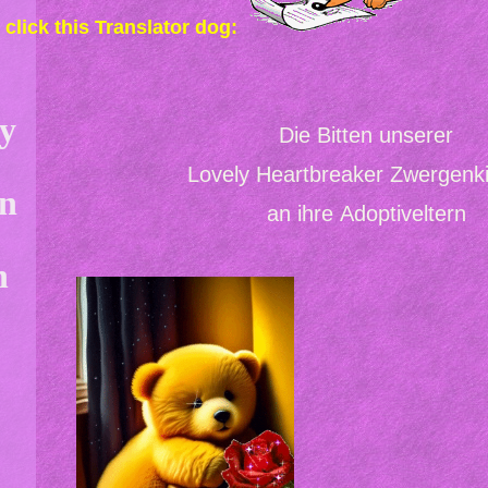
 click this Translator dog:
dy
Die Bitten unserer
Lovely Heartbreaker Zwergenk
an
an ihre Adoptiveltern
n