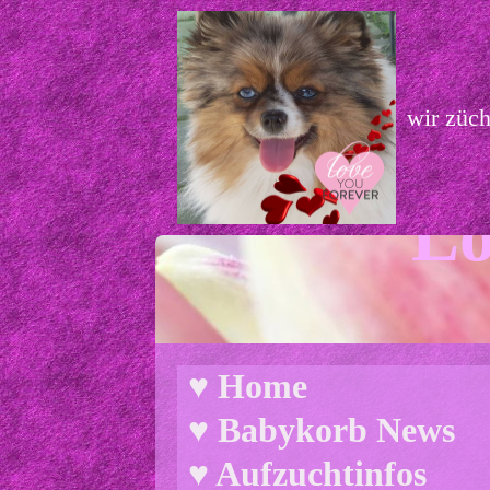
wir züc
Lo
♥ Home
♥ Babykorb News
♥ Aufzuchtinfos