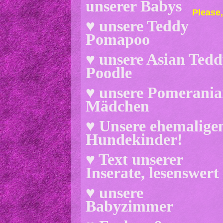
unserer Babys
Please,
♥ unsere Teddy
Pomapoo
♥ unsere Asian Ted
Poodle
♥ unsere Pomerani
Mädchen
♥ Unsere ehemalige
Hundekinder!
♥ Text unserer
Inserate, lesenswert
♥ unsere
Babyzimmer