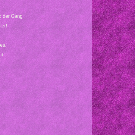
nd der Gang
ter!
es,
......