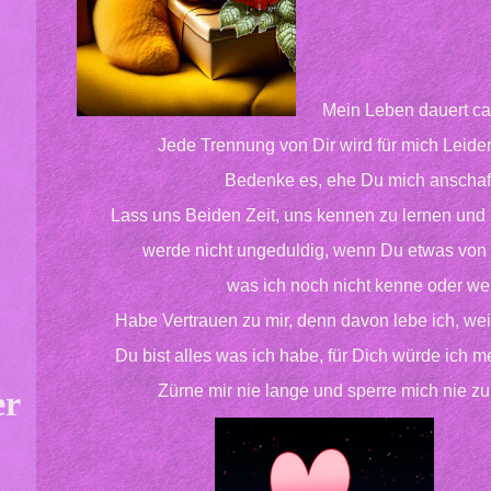
Mein Leben dauert ca.
Jede Trennung von Dir wird für mich Leide
Bedenke es, ehe Du mich anschaff
Lass uns Beiden Zeit, uns kennen zu lernen und 
werde nicht ungeduldig, wenn Du etwas von m
was ich noch nicht kenne oder we
Habe Vertrauen zu mir, denn davon lebe ich, weil
Du bist alles was ich habe, für Dich würde ich 
Zürne mir nie lange und sperre mich nie zur
er