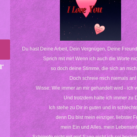
Du hast Deine Arbeit, Dein Vergnügen, Deine Freunde
Sprich mit mir! Wenn ich auch die Worte nic
r
so doch deine Stimme, die sich an mich
Doch schreie mich niemals an!
Wisse: Wie immer an mir gehandelt wird - ich v
Und trotzdem halte ich immer zu D
Ich stehe zu Dir in guten und in schlech
denn Du bist mein einziger, liebster F
mein Ein und Alles, mein Lebensinh
Schimpfe nicht mit mir! Sage nicht ich sei bockig,