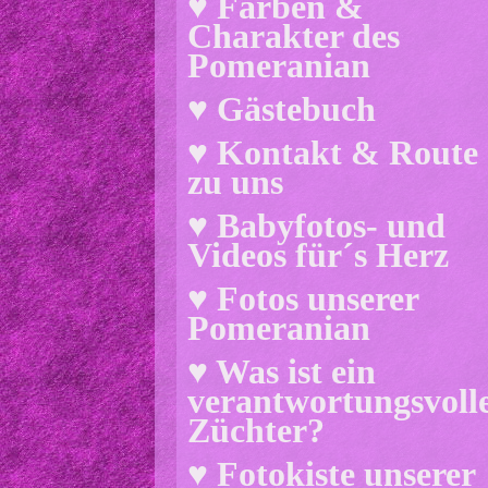
♥ Farben &
Charakter des
Pomeranian
♥ Gästebuch
♥ Kontakt & Route
zu uns
♥ Babyfotos- und
Videos für´s Herz
♥ Fotos unserer
Pomeranian
♥ Was ist ein
verantwortungsvoll
Züchter?
♥ Fotokiste unserer