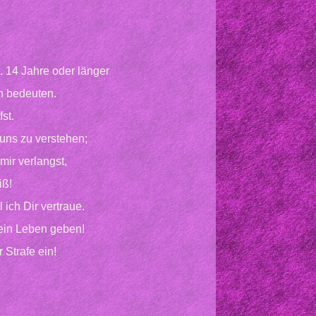
 14 Jahre oder länger
n bedeuten.
st.
uns zu verstehen;
ir verlangst,
iß!
 ich Dir vertraue.
mein Leben geben!
 Strafe ein!