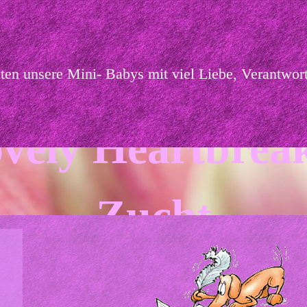
hten unsere Mini- Babys mit viel Liebe, Verantw
vely Heartbrea
Zucht