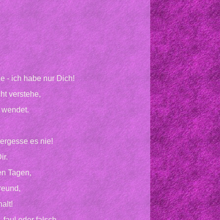
 - ich habe nur Dich!
ht verstehe,
 wendet.
ergesse es nie!
ir.
ten Tagen,
reund,
alt!
 faul oder falsch.