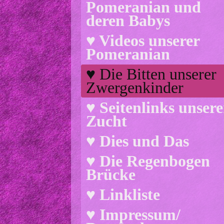
Pomeranian und
deren Babys
♥ Videos unserer
Pomeranian
♥ Die Bitten unserer
Zwergenkinder
♥ Seitenlinks unsere
Zucht
♥ Dies und Das
♥ Die Regenbogen
Brücke
♥ Linkliste
♥ Impressum/