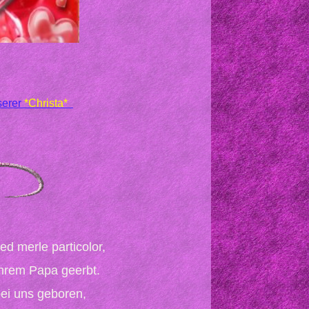
serer
*Christa*
ed merle particolor,
hrem Papa geerbt.
ei uns geboren,