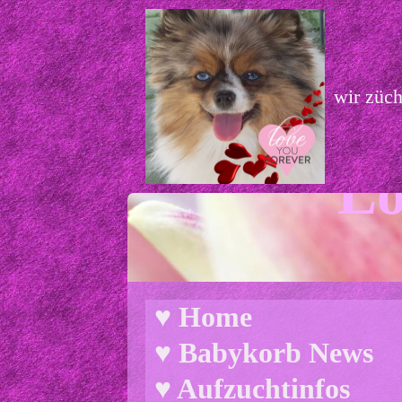
wir züc
Lo
♥ Home
♥ Babykorb News
♥ Aufzuchtinfos