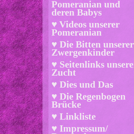
Pomeranian und
deren Babys
♥ Videos unserer
Pomeranian
♥ Die Bitten unserer
Zwergenkinder
♥ Seitenlinks unsere
Zucht
♥ Dies und Das
♥ Die Regenbogen
Brücke
♥ Linkliste
♥ Impressum/