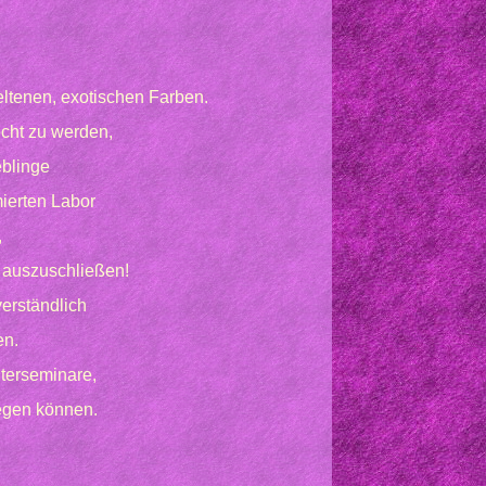
ltenen, exotischen Farben.
cht zu werden,
eblinge
ierten Labor
,
 auszuschließen!
erständlich
en.
terseminare,
legen können.