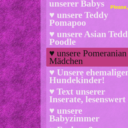
unserer Babys
Please,
♥ unsere Teddy
Pomapoo
♥ unsere Asian Ted
Poodle
♥ unsere Pomeranian
Mädchen
♥ Unsere ehemalige
Hundekinder!
♥ Text unserer
Inserate, lesenswert
♥ unsere
Babyzimmer