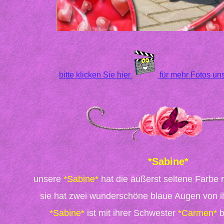
bitte klicken Sie hier
für mehr Fotos un
*Sabine*
unsere
*Sabine*
hat die äußerst seltene Farbe r
sie hat zwei wunderschöne blaue Augen von i
*Sabine*
ist mit ihrer Schwester
*Carmen*
b