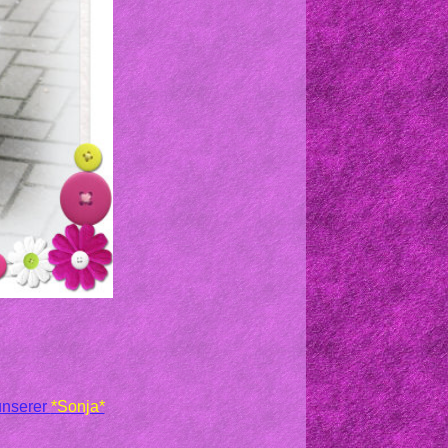
nserer
*Sonja*