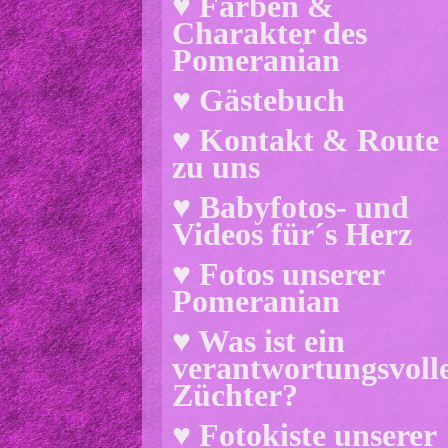
♥ Farben &
Charakter des
Pomeranian
♥ Gästebuch
♥ Kontakt & Route
zu uns
♥ Babyfotos- und
Videos für´s Herz
♥ Fotos unserer
Pomeranian
♥ Was ist ein
verantwortungsvoll
Züchter?
♥ Fotokiste unserer