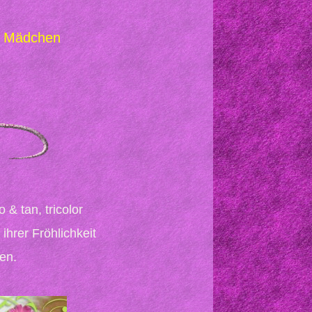
tz Mädchen
& tan, tricolor
ihrer Fröhlichkeit
en.