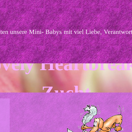
hten unsere Mini- Babys mit viel Liebe, Verantw
vely Heartbrea
Zucht