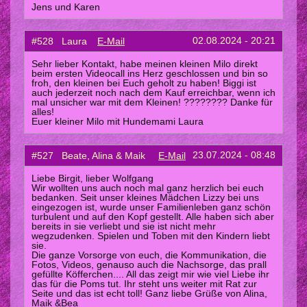
Jens und Karen
02.08.2024 - 20:21
#528 Laura
E-Mail
Sehr lieber Kontakt, habe meinen kleinen Milo direkt
beim ersten Videocall ins Herz geschlossen und bin so
froh, den kleinen bei Euch geholt zu haben! Biggi ist
auch jederzeit noch nach dem Kauf erreichbar, wenn ich
mal unsicher war mit dem Kleinen! ???????? Danke für
alles!
Euer kleiner Milo mit Hundemami Laura
23.07.2024 - 08:48
#527 Beate, Alina & Maik
E-Mail
Liebe Birgit, lieber Wolfgang
Wir wollten uns auch noch mal ganz herzlich bei euch
bedanken. Seit unser kleines Mädchen Lizzy bei uns
eingezogen ist, wurde unser Familienleben ganz schön
turbulent und auf den Kopf gestellt. Alle haben sich aber
bereits in sie verliebt und sie ist nicht mehr
wegzudenken. Spielen und Toben mit den Kindern liebt
sie.
Die ganze Vorsorge von euch, die Kommunikation, die
Fotos, Videos, genauso auch die Nachsorge, das prall
gefüllte Köfferchen.... All das zeigt mir wie viel Liebe ihr
das für die Poms tut. Ihr steht uns weiter mit Rat zur
Seite und das ist echt toll! Ganz liebe Grüße von Alina,
Maik &Bea