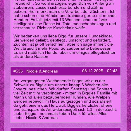
freundlich . So wohl erzogen, eigentlich von Anfang an
stubenrein. Lassen sich brav bürsten und Zähne
putzen. Hier merkt man die Vorarbeit der Züchterin. Ich
habe schon eine Hündin und trainiere gerne mit meinen
Hunden. Es fällt jetzt mit 13 Wochen schon auf wie
intelligent diese Rasse ist. Total menschenbezogen und
verschmust. Richtige Kuschelminiwölfe.
Wir bedanken uns liebe Biggi für unsere Hundekinder.
Sie werden geliebt, gepflegt , umsorgt und gefördert.
Züchten ist ja oft verschrien, aber ich sage immer: die
Welt braucht mehr Poos. So zauberhafte Lebewesen.
Es sind natürlich Hunde, aber um einiges pflegeleichter
als andere Rassen.
08.12.2025 - 02:43
#535 Nicole & Andreas
Am vergangenen Wochenende flogen wir aus der
Schweiz zu Biggie um unsere knapp 6 Wochen alte
Josy zu besuchen. Wir durften Samstag und Sonntag
viel Zeit mit ihr verbringen - mitten in Biggies Familie mit
Mann und allen bezaubernden Hunden. Alle Welpen
werden liebevoll im Haus aufgezogen und sozialisiert,
da geht einem das Herz auf. Biggies herzliche, offene
und transparente Art widerspiegelt sich 1:1 in der Zucht.
Liebe Biggie.. nochmals lieben Dank für alles! Alles
Liebe. Nicole & Andreas