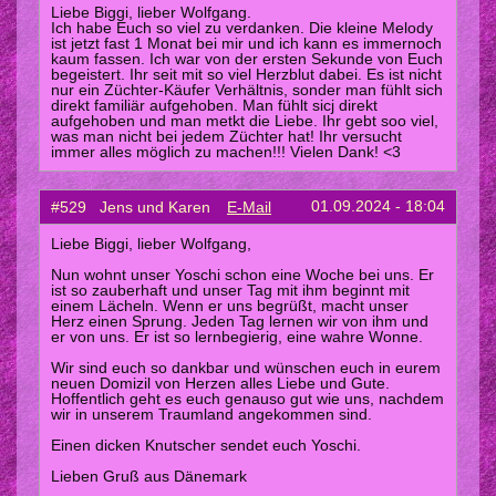
Liebe Biggi, lieber Wolfgang.
Ich habe Euch so viel zu verdanken. Die kleine Melody
ist jetzt fast 1 Monat bei mir und ich kann es immernoch
kaum fassen. Ich war von der ersten Sekunde von Euch
begeistert. Ihr seit mit so viel Herzblut dabei. Es ist nicht
nur ein Züchter-Käufer Verhältnis, sonder man fühlt sich
direkt familiär aufgehoben. Man fühlt sicj direkt
aufgehoben und man metkt die Liebe. Ihr gebt soo viel,
was man nicht bei jedem Züchter hat! Ihr versucht
immer alles möglich zu machen!!! Vielen Dank! <3
01.09.2024 - 18:04
#529 Jens und Karen
E-Mail
Liebe Biggi, lieber Wolfgang,
Nun wohnt unser Yoschi schon eine Woche bei uns. Er
ist so zauberhaft und unser Tag mit ihm beginnt mit
einem Lächeln. Wenn er uns begrüßt, macht unser
Herz einen Sprung. Jeden Tag lernen wir von ihm und
er von uns. Er ist so lernbegierig, eine wahre Wonne.
Wir sind euch so dankbar und wünschen euch in eurem
neuen Domizil von Herzen alles Liebe und Gute.
Hoffentlich geht es euch genauso gut wie uns, nachdem
wir in unserem Traumland angekommen sind.
Einen dicken Knutscher sendet euch Yoschi.
Lieben Gruß aus Dänemark