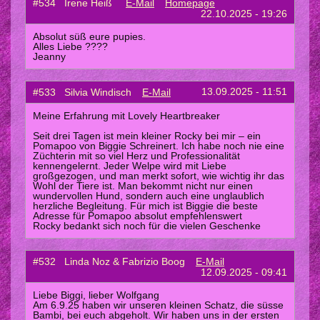
#534 Irene Heiß
E-Mail
Homepage
22.10.2025 - 19:26
Absolut süß eure pupies.
Alles Liebe ????
Jeanny
13.09.2025 - 11:51
#533 Silvia Windisch
E-Mail
Meine Erfahrung mit Lovely Heartbreaker
Seit drei Tagen ist mein kleiner Rocky bei mir – ein
Pomapoo von Biggie Schreinert. Ich habe noch nie eine
Züchterin mit so viel Herz und Professionalität
kennengelernt. Jeder Welpe wird mit Liebe
großgezogen, und man merkt sofort, wie wichtig ihr das
Wohl der Tiere ist. Man bekommt nicht nur einen
wundervollen Hund, sondern auch eine unglaublich
herzliche Begleitung. Für mich ist Biggie die beste
Adresse für Pomapoo absolut empfehlenswert
Rocky bedankt sich noch für die vielen Geschenke
#532 Linda Noz & Fabrizio Boog
E-Mail
12.09.2025 - 09:41
Liebe Biggi, lieber Wolfgang
Am 6.9.25 haben wir unseren kleinen Schatz, die süsse
Bambi, bei euch abgeholt. Wir haben uns in der ersten