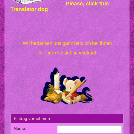
♥ unsere Babyzimmer
Please, click this
Translator dog
♥ Farben & Charakter des
Pomeranian
♥ Gästebuch
Wir bedanken uns ganz herzlich bei Ihnen
♥ Kontakt & Route zu uns
für Ihren Gästebucheintrag!
♥ Babyfotos- und Videos für
´s Herz
♥ Fotos unserer Pomeranian
♥ Was ist ein
verantwortungsvoller
Züchter?
♥ Fotokiste unserer
Eintrag vornehmen
Pomeranian und deren
Name: