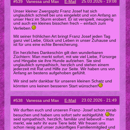
25.03.2026 - 19:08
#539 Vanessa und Max
E-Mail
Unser kleiner Zwergspitz Franz Josef hat sich
unglaublich schnell bei uns eingelebt und von Anfang an
unser Herz im Sturm erobert. Er ist verspielt, neugierig
und auch ein kleines bisschen frech – einfach zum
Verlieben.
Mit seiner fröhlichen Art bringt Franz Josef jeden Tag
ganz viel Liebe, Glück und Leben in unser Zuhause und
ist für uns eine echte Bereicherung.
Ein herzliches Dankeschön gilt den wunderbaren
Züchtern: Man merkt sofort, mit wie viel Liebe, Fürsorge
und Hingabe sie ihre Hunde aufziehen. Sie sind
unglaublich sympathisch, herzlich und stehen einem
jederzeit mit Rat und Hilfe zur Seite. Wir haben uns von
Anfang an bestens aufgehoben gefühlt.
Wir sind sehr dankbar für unseren kleinen Schatz und
könnten uns keinen besseren Start wünschen!
23.02.2026 - 21:49
#538 Vanessa und Max
E-Mail
Wir durften euch und unseren Franz- Josef schon vorab
besuchen und haben uns sofort sehr wohlgefühlt.
Ihr
seid sympathisch, herzlich, familiär und liebevoll – man
merkt, wie sehr ihr eure Tiere liebt. Wir freuen uns
schon riesig auf unser zukünftiges Familienmitglied und