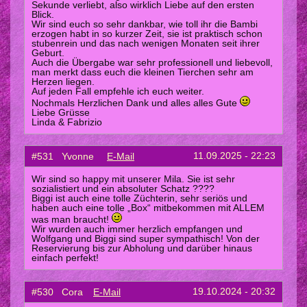
Sekunde verliebt, also wirklich Liebe auf den ersten
Blick.
Wir sind euch so sehr dankbar, wie toll ihr die Bambi
erzogen habt in so kurzer Zeit, sie ist praktisch schon
stubenrein und das nach wenigen Monaten seit ihrer
Geburt.
Auch die Übergabe war sehr professionell und liebevoll,
man merkt dass euch die kleinen Tierchen sehr am
Herzen liegen.
Auf jeden Fall empfehle ich euch weiter.
Nochmals Herzlichen Dank und alles alles Gute
Liebe Grüsse
Linda & Fabrizio
11.09.2025 - 22:23
#531 Yvonne
E-Mail
Wir sind so happy mit unserer Mila. Sie ist sehr
sozialistiert und ein absoluter Schatz ????
Biggi ist auch eine tolle Züchterin, sehr seriös und
haben auch eine tolle „Box“ mitbekommen mit ALLEM
was man braucht!
Wir wurden auch immer herzlich empfangen und
Wolfgang und Biggi sind super sympathisch! Von der
Reservierung bis zur Abholung und darüber hinaus
einfach perfekt!
19.10.2024 - 20:32
#530 Cora
E-Mail