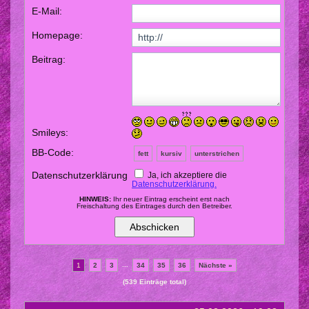
Babys
E-Mail:
♥ Videos unserer Pomeranian
Homepage:
♥ Die Bitten unserer
Beitrag:
Zwergenkinder
♥ Seitenlinks unserer Zucht
♥ Dies und Das
Smileys:
♥ Die Regenbogen Brücke
BB-Code:
fett
kursiv
unterstrichen
Datenschutzerklärung
Ja, ich akzeptiere die
♥ Linkliste
Datenschutzerklärung.
HINWEIS:
Ihr neuer Eintrag erscheint erst nach
♥ Impressum/ Datenschutz
Freischaltung des Eintrages durch den Betreiber.
...
1
2
3
34
35
36
Nächste »
(539 Einträge total)