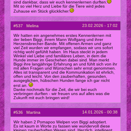
sind dankbar, dass wir euch kennenlernen durften.
Mit so viel Herz und Liebe für die Tiere wird jedes
Zuhause ein Stück glücklicher.
23.02.2026 - 17:02
#537 Melina
Wir hatten ein angenehmes erstes Kennenlernen mit
der lieben Biggi, ihrem Mann Wolfgang und ihrer
Herzensbrecher-Bande. Mit offenen Armen und ganz
viel Zeit wurden wir empfangen, sodass wir uns sofort
richtig wohl gefühlt haben. Im Haus steckt in jedem
Winkel viel Liebe und familiäres Leben, in dem die
Hunde immer im Geschehen dabei sind. Man merkt
Biggi ihre langjährige Erfahrung an und fühlt sich von ihr
mit allen Fragen und Wünschen sehr ernst genommen.
Alles ist transparent und die Kommunikation ist ehrlich,
offen und leicht. Von den zauberhaften, gesunden,
ausgeglichen, hübschen Hunden fange ich gar nicht
erst an.
Danke nochmals für die Zeit, die wir bei euch
verbringen durften - wir freuen uns auf alles was die
Zukunft mit euch bringen wird!
14.01.2026 - 00:38
#536 Martina
Wir haben 2 Pomapoo Welpen von Biggi adoptiert.
Es ist kaum in Worte zu fassen wie wundervoll diese
kleinen zauberhaften Wesen sind. Herzlich, intelligent,